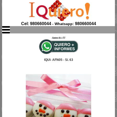
Cel: 980660044
980660044
- Whatsapp:
Antes S/. 77
IQUI- AFN05 - S/. 63