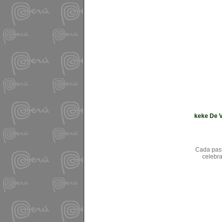
keke De V
Cada past
celebra