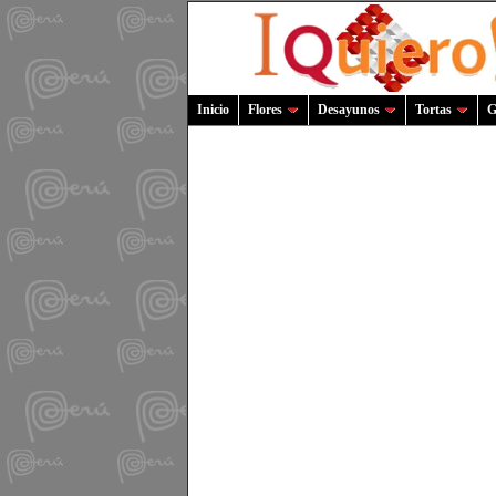
Inicio
Flores
Desayunos
Tortas
G