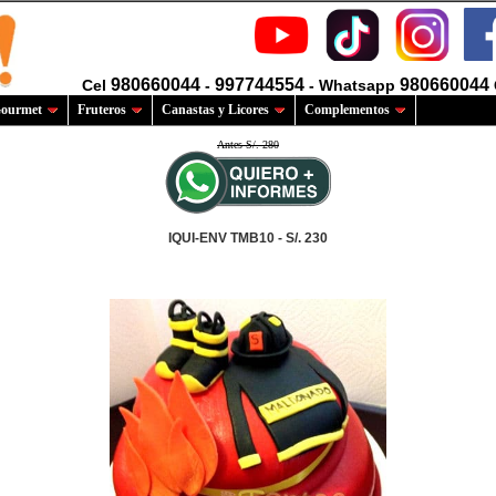
980660044
997744554
980660044
Cel
-
- Whatsapp
ourmet
Fruteros
Canastas y Licores
Complementos
Antes S/. 280
IQUI-ENV TMB10 - S/. 230