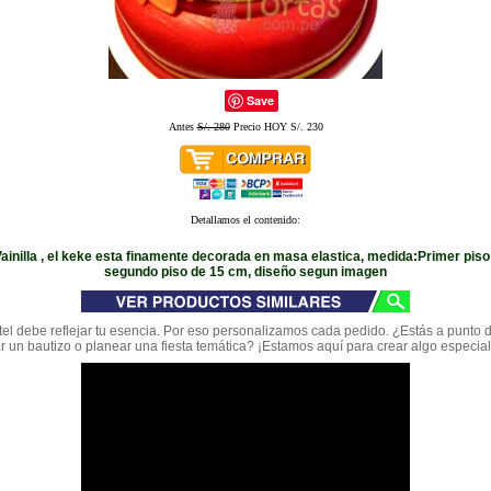
Save
Antes
S/. 280
Precio HOY S/. 230
Detallamos el contenido:
ainilla , el keke esta finamente decorada en masa elastica, medida:Primer piso
segundo piso de 15 cm, diseño segun imagen
el debe reflejar tu esencia. Por eso personalizamos cada pedido. ¿Estás a punto d
r un bautizo o planear una fiesta temática? ¡Estamos aquí para crear algo especial 