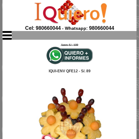
Cel: 980660044
980660044
- Whatsapp:
Antes S/. 109
IQUI-ENV QFE12 - S/. 89