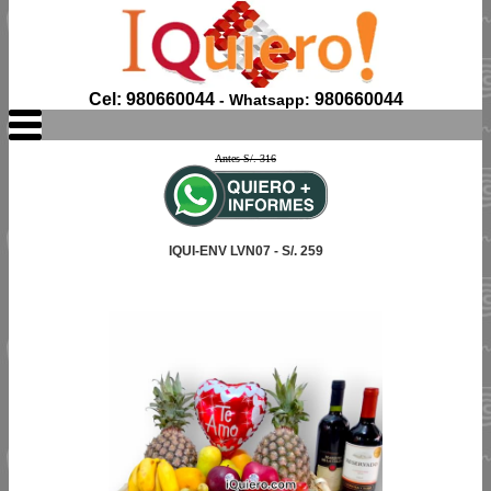
Cel: 980660044
980660044
- Whatsapp:
Antes S/. 316
IQUI-ENV LVN07 - S/. 259