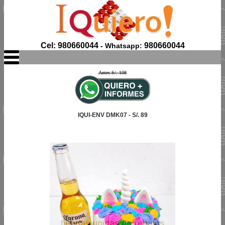
Cel: 980660044
980660044
- Whatsapp:
Antes S/. 108
IQUI-ENV DMK07 - S/. 89