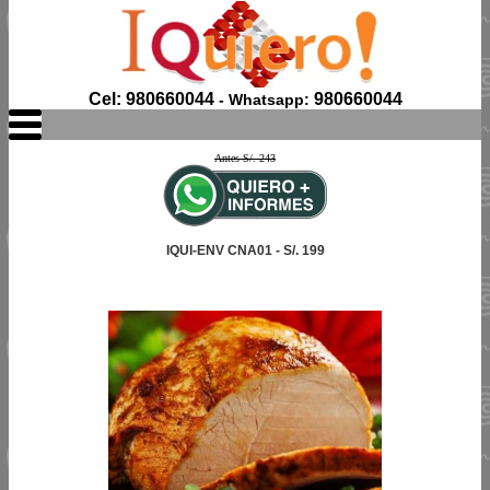
Cel: 980660044
980660044
- Whatsapp:
Antes S/. 243
IQUI-ENV CNA01 - S/. 199